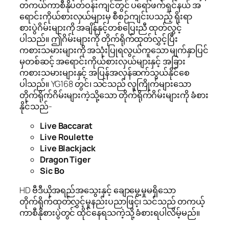
တကယ်ကာစီနိုပတ်ဝန်းကျင်တွင် ပရော်ဖက်ရှင်နယ် အ
ရောင်းကိုယ်စားလှယ်များမှ စီစဉ်ကျင်းပသည့် ရိုးရာ
စားပွဲဂိမ်းများကို အချိန်နှင့်တစ်ပြေးညီ ထုတ်လွှင့်
ပါသည်။ ဤဂိမ်းများကို တိုက်ရိုက်ထုတ်လွှင့်ပြီး
ကစားသမားများကို အသုံးပြုရလွယ်ကူသော မျက်နှာပြင်
မှတစ်ဆင့် အရောင်းကိုယ်စားလှယ်များနှင့် အခြား
ကစားသမားများနှင့် အပြန်အလှန်ဆက်သွယ်နိုင်စေ
ပါသည်။ YG168 တွင်၊ သင်သည် လူကြိုက်များသော
တိုက်ရိုက်ဂိမ်းများကဲ့သို့သော တိုက်ရိုက်ဂိမ်းများကို ခံစား
နိုင်သည်-
Live Baccarat
Live Roulette
Live Blackjack
Dragon Tiger
Sic Bo
HD ဗီဒီယိုအရည်အသွေးနှင့် ချောမွေ့မှုမရှိသော
တိုက်ရိုက်ထုတ်လွှင့်မှုနည်းပညာဖြင့်၊ သင်သည် တကယ့်
ကာစီနိုစားပွဲတွင် ထိုင်နေရသကဲ့သို့ ခံစားရပါလိမ့်မည်။