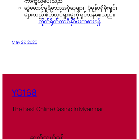
ကာကွယ်ပေးသည်။
ဆွဲဆောင်မှုရှိသောအပိုဆုများ- ပုံမှန်ပရိုမိုးရှင်း
များသည် စိတ်လှုပ်ရှားမှုကို ရှင်သန်စေသည်။
တိုက်ရိုက်ကာစီနိုဂိမ်းကစားရန်
May 27, 2025
YG168
The Best Online Casino In Myanmar
ဆက်သွယ်ရန်