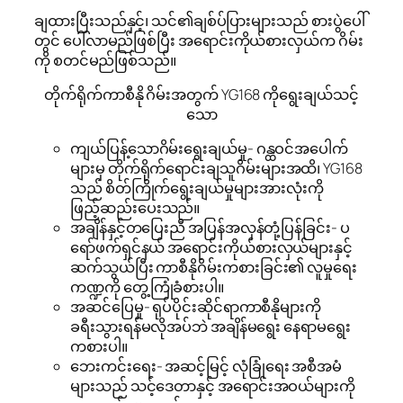
ချထားပြီးသည်နှင့်၊ သင်၏ချစ်ပ်ပြားများသည် စားပွဲပေါ်
တွင် ပေါ်လာမည်ဖြစ်ပြီး အရောင်းကိုယ်စားလှယ်က ဂိမ်း
ကို စတင်မည်ဖြစ်သည်။
တိုက်ရိုက်ကာစီနို ဂိမ်းအတွက် YG168 ကိုရွေးချယ်သင့်
သော
ကျယ်ပြန့်သောဂိမ်းရွေးချယ်မှု- ဂန္ထဝင်အပေါက်
များမှ တိုက်ရိုက်ရောင်းချသူဂိမ်းများအထိ၊ YG168
သည် စိတ်ကြိုက်ရွေးချယ်မှုများအားလုံးကို
ဖြည့်ဆည်းပေးသည်။
အချိန်နှင့်တပြေးညီ အပြန်အလှန်တုံ့ပြန်ခြင်း- ပ
ရော်ဖက်ရှင်နယ် အရောင်းကိုယ်စားလှယ်များနှင့်
ဆက်သွယ်ပြီး ကာစီနိုဂိမ်းကစားခြင်း၏ လူမှုရေး
ကဏ္ဍကို တွေ့ကြုံခံစားပါ။
အဆင်ပြေမှု- ရုပ်ပိုင်းဆိုင်ရာကာစီနိုများကို
ခရီးသွားရန်မလိုအပ်ဘဲ အချိန်မရွေး နေရာမရွေး
ကစားပါ။
ဘေးကင်းရေး- အဆင့်မြင့် လုံခြုံရေး အစီအမံ
များသည် သင့်ဒေတာနှင့် အရောင်းအဝယ်များကို