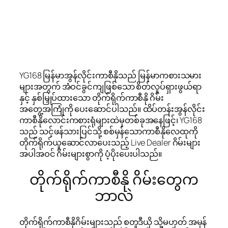
YG168 မြန်မာအွန်လိုင်းကာစီနိုသည် မြန်မာကစားသမား
များအတွက် အံဝင်ခွင်ကျဖြစ်သော စိတ်လှုပ်ရှားဖွယ်ရာ
နှင့် နှစ်မြှုပ်ထားသော တိုက်ရိုက်ကာစီနို ဂိမ်း
အတွေ့အကြုံကို ပေးဆောင်ပါသည်။ ထိပ်တန်းအွန်လိုင်း
ကာစီနိုလောင်းကစားရုံများထဲမှတစ်ခုအနေဖြင့်၊ YG168
သည် သင့်ဖန်သားပြင်သို့ စစ်မှန်သောကာစီနိုလေထုကို
တိုက်ရိုက်ယူဆောင်လာပေးသည့် Live Dealer ဂိမ်းများ
အပါအဝင် ဂိမ်းများစွာကို ပံ့ပိုးပေးပါသည်။
တိုက်ရိုက်ကာစီနို ဂိမ်းတွေက
ဘာလဲ
တိုက်ရိုက်ကာစီနိုဂိမ်းများသည် စတူဒီယို သို့မဟုတ် အမှန်