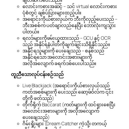
ချိတ်ဆက်ပေးသည်။
လောင်းကစားအဆင့် – သင် virtual လောင်းကစား
ပုံစံတွင် ချစ်ပ်ပြားများထည့်ပါ။
အရောင်းကိုယ်စားလှယ်က ဘီးကိုလှည့်ပေးသည် –
ဘီးအစစ်က ပတ်ချာလည်နေပြီး ဘောလုံးကျသွား
ပါတယ်။
ရလဒ်များကိုဖမ်းယူထားသည် – GCU နှင့် OCR
သည် အနိုင်ရနံပါတ်ကိုချက်ချင်းသိရှိနိုင်သည်။
အနိုင်ရသူများကို ပေးချေသည် – စနစ်သည်
အနိုင်ရသော အလောင်းအစားများကို
အလိုအလျောက် ခရက်ဒစ်ပေးပါသည်။
တူညီသောလုပ်ငန်းစဉ်သည်
Live Blackjack (အရောင်းကိုယ်စားလှယ်သည်
ကတ်အစစ်များကို ပေးသည်၊ ဆော့ဖ်ဝဲလ်က ၎င်း
တို့ကို ဖတ်သည်)
တိုက်ရိုက် Baccarat (ကတ်များကို ထင်ရှားစေပြီး
အလောင်းအစားများကို အလိုအလျောက်
ပေးချေသည်)
ဂိမ်းရှိုးများ (Dream Catcher ကဲ့သို့၊ တကယ့်