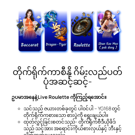
တိုက်ရိုက်ကာစီနို ဂိမ်းလည်ပတ်
ပုံအဆင့်ဆင့်-
ဥပမာအနေနဲ့ Live Roulette ကိုကြည့်ရအောင်။
သင်သည် ဇယားတစ်ခုတွင် ပါဝင်ပါ – YG168 တွင်
တိုက်ရိုက်ကစားသော စားပွဲကို ရွေးချယ်ပါ။
ထုတ်လွှင့်ခြင်းစတင်သည်- တိုက်ရိုက်ဗီဒီယိုဖိဒ်
သည် သင့်အား အရောင်းကိုယ်စားလှယ်နှင့် ဘီးနှင့်