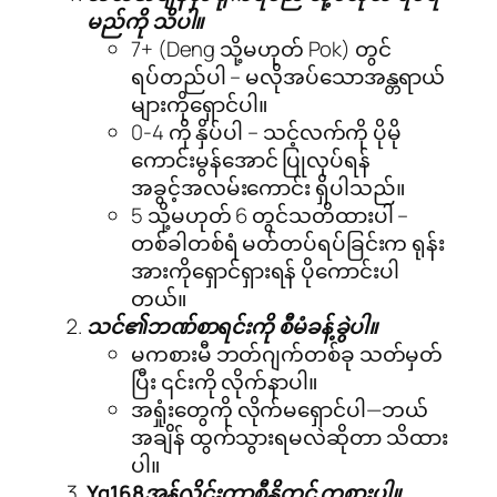
မည်ကို သိပါ။
7+ (Deng သို့မဟုတ် Pok) တွင်
ရပ်တည်ပါ – မလိုအပ်သောအန္တရာယ်
များကိုရှောင်ပါ။
0-4 ကို နှိပ်ပါ – သင့်လက်ကို ပိုမို
ကောင်းမွန်အောင် ပြုလုပ်ရန်
အခွင့်အလမ်းကောင်း ရှိပါသည်။
5 သို့မဟုတ် 6 တွင်သတိထားပါ –
တစ်ခါတစ်ရံ မတ်တပ်ရပ်ခြင်းက ရုန်း
အားကိုရှောင်ရှားရန် ပိုကောင်းပါ
တယ်။
သင်၏ဘဏ်စာရင်းကို စီမံခန့်ခွဲပါ။
မကစားမီ ဘတ်ဂျက်တစ်ခု သတ်မှတ်
ပြီး ၎င်းကို လိုက်နာပါ။
အရှုံးတွေကို လိုက်မရှောင်ပါ—ဘယ်
အချိန် ထွက်သွားရမလဲဆိုတာ သိထား
ပါ။
Yg168အွန်လိုင်းကာစီနိုတွင် ကစားပါ။