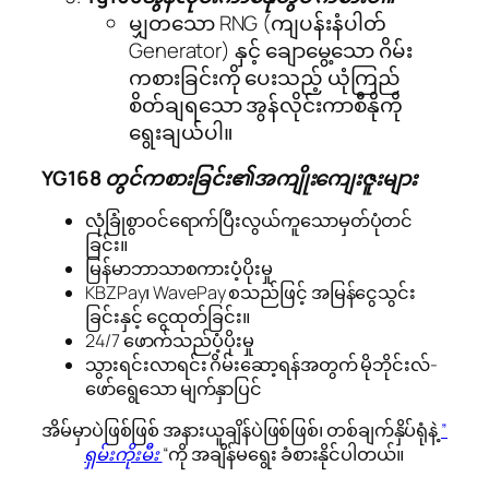
မျှတသော RNG (ကျပန်းနံပါတ်
Generator) နှင့် ချောမွေ့သော ဂိမ်း
ကစားခြင်းကို ပေးသည့် ယုံကြည်
စိတ်ချရသော အွန်လိုင်းကာစီနိုကို
ရွေးချယ်ပါ။
YG168 တွင်ကစားခြင်း၏အကျိုးကျေးဇူးများ
လုံခြုံစွာဝင်ရောက်ပြီးလွယ်ကူသောမှတ်ပုံတင်
ခြင်း။
မြန်မာဘာသာစကားပံ့ပိုးမှု
KBZPay၊ WavePay စသည်ဖြင့် အမြန်ငွေသွင်း
ခြင်းနှင့် ငွေထုတ်ခြင်း။
24/7 ဖောက်သည်ပံ့ပိုးမှု
သွားရင်းလာရင်း ဂိမ်းဆော့ရန်အတွက် မိုဘိုင်းလ်-
ဖော်ရွေသော မျက်နှာပြင်
အိမ်မှာပဲဖြစ်ဖြစ် အနားယူချိန်ပဲဖြစ်ဖြစ်၊ တစ်ချက်နှိပ်ရုံနဲ့
”
ရှမ်းကိုးမီး
“ကို အချိန်မရွေး ခံစားနိုင်ပါတယ်။