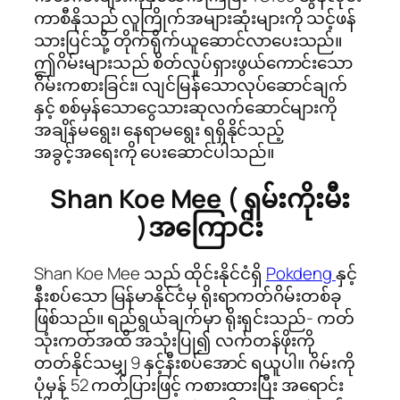
ကာစီနိုသည် လူကြိုက်အများဆုံးများကို သင့်ဖန်
သားပြင်သို့ တိုက်ရိုက်ယူဆောင်လာပေးသည်။
ဤဂိမ်းများသည် စိတ်လှုပ်ရှားဖွယ်ကောင်းသော
ဂိမ်းကစားခြင်း၊ လျင်မြန်သောလုပ်ဆောင်ချက်
နှင့် စစ်မှန်သောငွေသားဆုလက်ဆောင်များကို
အချိန်မရွေး၊ နေရာမရွေး ရရှိနိုင်သည့်
အခွင့်အရေးကို ပေးဆောင်ပါသည်။
Shan Koe Mee ( ရှမ်းကိုးမီး
)အကြောင်း
Shan Koe Mee သည် ထိုင်းနိုင်ငံရှိ
Pokdeng
နှင့်
နီးစပ်သော မြန်မာနိုင်ငံမှ ရိုးရာကတ်ဂိမ်းတစ်ခု
ဖြစ်သည်။ ရည်ရွယ်ချက်မှာ ရိုးရှင်းသည်- ကတ်
သုံးကတ်အထိ အသုံးပြု၍ လက်တန်ဖိုးကို
တတ်နိုင်သမျှ 9 နှင့်နီးစပ်အောင် ရယူပါ။ ဂိမ်းကို
ပုံမှန် 52 ကတ်ပြားဖြင့် ကစားထားပြီး အရောင်း