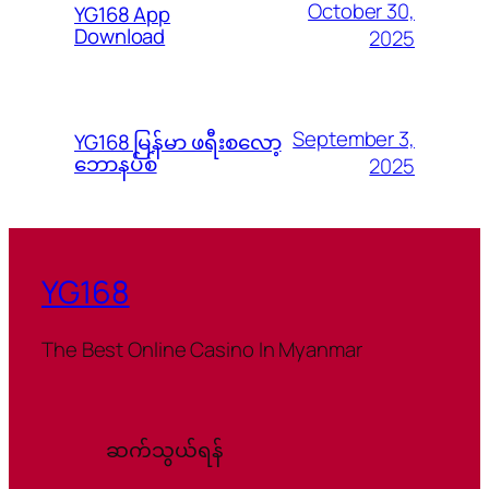
October 30,
YG168 App
Download
2025
September 3,
YG168 မြန်မာ ဖရီးစလော့
ဘောနပ်စ်
2025
YG168
The Best Online Casino In Myanmar
ဆက်သွယ်ရန်