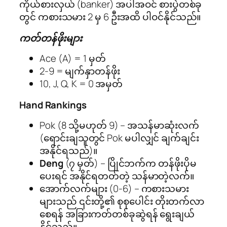
ကိုယ်စားလှယ် (banker) အပါအဝင် စားပွဲတစ်ခု
တွင် ကစားသမား 2 မှ 6 ဦးအထိ ပါဝင်နိုင်သည်။
ကတ်တန်ဖိုးများ
Ace (A) = 1 မှတ်
2-9 = မျက်နှာတန်ဖိုး
10, J, Q, K = 0 အမှတ်
Hand Rankings
Pok (8 သို့မဟုတ် 9) – အသန်မာဆုံးလက်
(ရောင်းချသူတွင် Pok မပါလျှင် ချက်ချင်း
အနိုင်ရသည်)။
Deng
(၇ မှတ်) – ပြိုင်ဘက်က တန်ဖိုးပိုမ
ပေးရင် အနိုင်ရတတ်တဲ့ သန်မာတဲ့လက်။
အောက်လက်များ (0-6) – ကစားသမား
များသည် ၎င်းတို့၏ စုစုပေါင်း တိုးတက်လာ
စေရန် အခြားကတ်တစ်ခုဆွဲရန် ရွေးချယ်
နိုင်သည်။