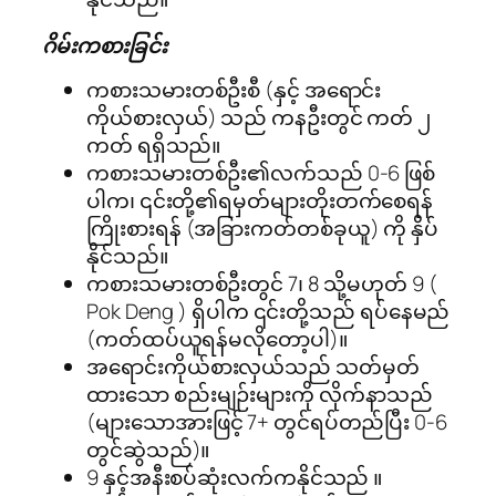
ဂိမ်းကစားခြင်း
ကစားသမားတစ်ဦးစီ (နှင့် အရောင်း
ကိုယ်စားလှယ်) သည် ကနဦးတွင် ကတ် ၂
ကတ် ရရှိသည်။
ကစားသမားတစ်ဦး၏လက်သည် 0-6 ဖြစ်
ပါက၊ ၎င်းတို့၏ရမှတ်များတိုးတက်စေရန်
ကြိုးစားရန် (အခြားကတ်တစ်ခုယူ) ကို နှိပ်
နိုင်သည်။
ကစားသမားတစ်ဦးတွင် 7၊ 8 သို့မဟုတ် 9 (
Pok Deng ) ရှိပါက ၎င်းတို့သည် ရပ်နေမည်
(ကတ်ထပ်ယူရန်မလိုတော့ပါ)။
အရောင်းကိုယ်စားလှယ်သည် သတ်မှတ်
ထားသော စည်းမျဉ်းများကို လိုက်နာသည်
(များသောအားဖြင့် 7+ တွင်ရပ်တည်ပြီး 0-6
တွင်ဆွဲသည်)။
9 နှင့်အနီးစပ်ဆုံးလက်ကနိုင်သည် ။