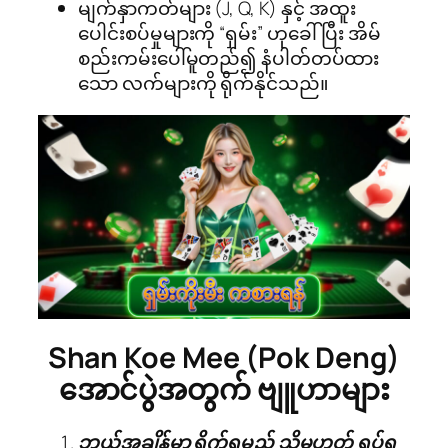
မျက်နှာကတ်များ (J, Q, K) နှင့် အထူး
ပေါင်းစပ်မှုများကို “ရှမ်း” ဟုခေါ်ပြီး အိမ်
စည်းကမ်းပေါ်မူတည်၍ နံပါတ်တပ်ထား
သော လက်များကို ရိုက်နိုင်သည်။
Shan Koe Mee (Pok Deng)
အောင်ပွဲအတွက် ဗျူဟာများ
ဘယ်အချိန်မှာ ရိုက်ရမည် သို့မဟုတ် ရပ်ရ