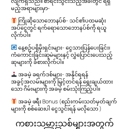
လျက်ရှိသည်။ စာရင်းသွင်းသည့်အခါတွင် ရရှိ
မည့်အရာများမှာ-
ကြိုဆိုသောဘောနပ်စ်- သင်၏ပထမဆုံး
အပ်ငွေတွင် ရက်ရောသောဘောနပ်စ်ကို ရယူ
လိုက်ပါ။
နေ့စဥ်ပရိုမိုးရှင်းများ- ငွေသားပြန်ပေးခြင်း၊
ကံကောင်းခြင်းဆုမဲများနှင့် လွှဲပြောင်းပေးသည့်
ဆုများကို ခံစားလိုက်ပါ။
အခမဲ့ ခရက်ဒစ်များ- အနိုင်ရရန်
အခွင့်အလမ်းများကို မြှင့်တင်ရန် ရွေးချယ်ထား
သော ဂိမ်းများကို အခမဲ့ စမ်းသုံးကြည့်ပါ။
အခမဲ့ ဖရီး Bonus (စည်းကမ်းသတ်မှတ်ချက်
များကို စစ်ဆေးပါ ငွေသွင်းရန် မလိုသော )
ကစားသမားသစ်များအတွက်