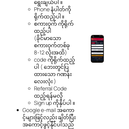
ရွေးချယ်ပါ ။
Phone နံပါတ်ကို
ရိုက်ထည့်ပါ ။
စကားဝှက် ကိုရိုက်
ထည့်ပါ
(ခိုင်မာသော
စကားဝှက်တစ်ခု
8-12 လုံးအထိ)
code ကိုရိုက်ထည့်
ပါ ( ဘေးတွင်ပြ
ထားသော ဂဏန်း
လေးလုံး )
Referral Code
ထည့်ရန်မလို
Sign up ကိုနှိပ်ပါ ။
Google e-mail အကော
င့်များဖြင့်လည်း ချိတ်ပြီး
အကောင့်ဖွင့်နိုင်ပါသည်