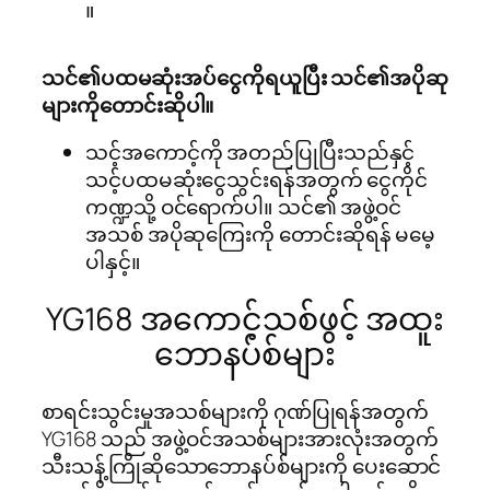
။
သင်၏ပထမဆုံးအပ်ငွေကိုရယူပြီး သင်၏အပိုဆု
များကိုတောင်းဆိုပါ။
သင့်အကောင့်ကို အတည်ပြုပြီးသည်နှင့်
သင့်ပထမဆုံးငွေသွင်းရန်အတွက် ငွေကိုင်
ကဏ္ဍသို့ ဝင်ရောက်ပါ။ သင်၏ အဖွဲ့ဝင်
အသစ် အပိုဆုကြေးကို တောင်းဆိုရန် မမေ့
ပါနှင့်။
YG168 အကောင့်သစ်ဖွင့် အထူး
ဘောနပ်စ်များ
စာရင်းသွင်းမှုအသစ်များကို ဂုဏ်ပြုရန်အတွက်
YG168 သည် အဖွဲ့ဝင်အသစ်များအားလုံးအတွက်
သီးသန့်ကြိုဆိုသောဘောနပ်စ်များကို ပေးဆောင်