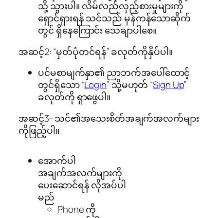
သို့ သွားပါ။ လိမ်လည်လှည့်စားမှုများကို
ရှောင်ရှားရန် သင်သည် မှန်ကန်သောဆိုက်
တွင် ရှိနေကြောင်း သေချာပါစေ။
အဆင့်2: “မှတ်ပုံတင်ရန်” ခလုတ်ကိုနှိပ်ပါ။
ပင်မစာမျက်နှာ၏ ညာဘက်အပေါ်ထောင့်
တွင်ရှိသော “
Login
” သို့မဟုတ် “
Sign Up
”
ခလုတ်ကို ရှာဖွေပါ။
အဆင့်3- သင်၏အသေးစိတ်အချက်အလက်များ
ကိုဖြည့်ပါ။
အောက်ပါ
အချက်အလက်များကို
ပေးဆောင်ရန် လိုအပ်ပါ
မည်
Phone ကို