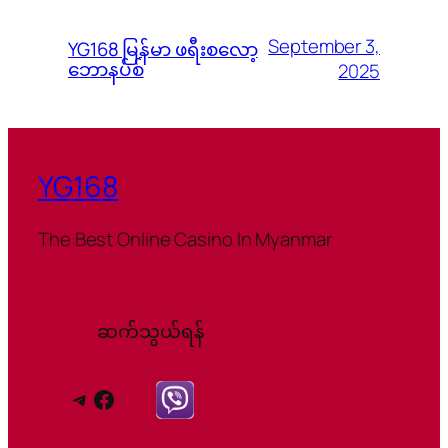
September 3,
YG168 မြန်မာ ဖရီးစလော့
ဘောနပ်စ်
2025
YG168
The Best Online Casino In Myanmar
ဆက်သွယ်ရန်
Telegram
Facebook