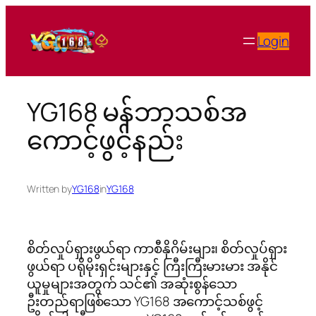
Skip
to
Login
content
YG168 မန်ဘာသစ်အ
ကောင့်ဖွင့်နည်း
Written by
YG168
in
YG168
စိတ်လှုပ်ရှားဖွယ်ရာ ကာစီနိုဂိမ်းများ၊ စိတ်လှုပ်ရှား
ဖွယ်ရာ ပရိုမိုးရှင်းများနှင့် ကြီးကြီးမားမား အနိုင်
ယူမှုများအတွက် သင်၏ အဆုံးစွန်သော
ဦးတည်ရာဖြစ်သော YG168 အကောင့်သစ်ဖွင့်