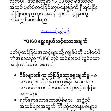
လိုက်ပါ။ ဒီဘလော့မှာ YG168 တွင် မန်ဘာဝင်
အသစ် မှတ်ပုံတင်ခြင်းလုပ်ငန်းစဉ်ကို ရိုးရှင်းပြီး
လုံခြုံစေမည့် လုပ်ငန်းစဉ်များကို ကျွန်ုပ်တို့
လမ်းညွှန်ပေးပါမည်။
အကောင့်ဖွင့်ရန်
YG168 ရွေးချယ်သင့်သောအချက်
မှတ်ပုံတင်ခြင်းအဆင့်များသို့ ကျွန်ုပ်တို့ မပါဝင်မီ၊
ဤအရာသည် YG168 တွင် ထင်ရှားပေါ်လွင်သော
အကြောင်းရင်းဖြစ်သည်
ဂိမ်းများ၏ ကျယ်ပြန့်သောရွေးချယ်မှု
– စ
လော့များ၊ တိုက်ရိုက်ကာစီနို၊ အားကစား
လောင်းကစား၊ ငါးဖမ်းဂိမ်းများနှင့် အခြား
အရာများ။
ရက်ရောသောဘောနပ်စ်များ – အဖွဲ့ဝင်
အသစ်များအတွက် ကြိုဆိုဘောနပ်စ်များ၊