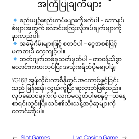
အကြံပြုချက်များ
စည်းမျဥ်းစည်းကမ်းများကိုဖတ်ပါ – ဘောနပ်
စ်များအတွက် လောင်းကြေးလိုအပ်ချက်များကို
နားလည်ပါ။
အခမဲ့ဂိမ်းများဖြင့် စတင်ပါ – ငွေအစစ်ဖြင့်
မကစားမီ လေ့ကျင့်ပါ။
ဘတ်ဂျက်တစ်ခုသတ်မှတ်ပါ – တာဝန်သိစွာ
လောင်းကစားလုပ်ပြီး အသုံးစရိတ်ပိုမချပါနဲ့။
YG168 အွန်လိုင်းကာစီနိုတွင် အကောင့်ဖွင့်ခြင်း
သည် မြန်ဆန်၊ လွယ်ကူပြီး ဆုလာဘ်ဖြစ်သည်။
လုပ်ဆောင်ချက်ကို လက်မလွတ်ပါစေနှင့်—ယနေ့
စာရင်းသွင်းပြီး သင်၏သီးသန့်အပိုဆုများကို
တောင်းဆိုပါ။
←
Slot Games
Live Casino Game
→