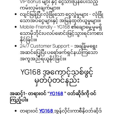
VIP bonus များ နှင့် ငွေသားပြန်ပေးသည့်
ကမ်းလှမ်းချက်များ။
လျင်မြန်ပြီး လုံခြုံသော ငွေလွှဲမှုများ – လုံခြုံ
သောအပ်ငွေများနှင့် အမြန်ထုတ်ယူမှုများ။
Mobile-Friendly – YG168 ၏ချောမွေ့မှုမရှိ
သောမိုဘိုင်းပလပ်ဖောင်းဖြင့်သွားရင်းကစား
နိုင်ခြင်း။
24/7 Customer Support – အချိန်မရွေး
အဆင်ပြေပြီး ပရော်ဖက်ရှင်နယ်ကြသော
အကူအညီရယူနိုင်ခြင်း။
YG168 အကောင့်သစ်ဖွင့်
မှတ်ပုံတင်နည်း
အဆင့်1- တရားဝင် “
YG168
” ဝဘ်ဆိုဒ်ကို ဝင်
ကြည့်ပါ။
တရားဝင်
YG168
အွန်လိုင်းကာစီနိုဝဘ်ဆိုဒ်